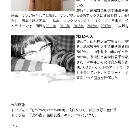
年、アーティスト河合美咲とZIN
いる。
2012年、武蔵野美術大学油絵科
画家、マンガ家として活動し、マンガ誌／web版アックスに連載を持つ。
舍）、画集「鉄道画集」、絵本「コレクションさん」（文・古川日出男、絵
ャラリーでは、個展を
2011年
、
2013年
、
2015年
、
2016年
、
2017年
、二人展を
滝口かりん
1986年、山形県天童市生まれ。
る。武蔵野美術大学造形学部通信
2012年に、山形県上山市のギャ
2016年、寒河江市美術館若手作家
され、2004年からの作品が展示
他、CDジャケットのアートワーク（
も手掛けている。ヒロマート・ギャ
東京での初
個展
を開催した。
作品画像
トップ左：「gift (marguerite marillat)」滝口かりん、紙に水彩、色鉛筆
トップ右：「光の夜」 後藤友香、キャンバスにアクリル
下：