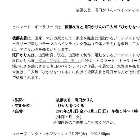
後藤友香・滝口かりん - ペインティン
ヒロマート・ギャラリーでは、
後藤友香と滝口かりんの二人展『ひかりをつ
後藤友香
は、画家、マンガ家として、東京を拠点に活動するアーティストで、
ャラリーで新しいテーマのペインティング作品（立体／平面）を個展、二人
は、アクリル画を発表いたします。
滝口かりん
は、山形出身、現在、山形市で制作、活動をするアーティストで、
滝口かりん展
『R1m – 半径１mの世界 –』
に続く、ヒロマート・ギャラリー
懐かしさを感じさせる滝口のペインティング作品、今展では、水彩画を発表
今展は、二人展『ひかりをつくる』に向けて後藤友香と滝口かりんがそれぞ
で構成されます。
<作家> 後藤友香、滝口かりん
<展覧会名> ひかりをつくる
<会期> 2018年2月2日(金)〜3月11日(日) 午後１時〜７時
（休廊：月、火）
会期以外のご来場はご相談ください。
＜オープニング・レセプション＞
2月2日(金) 6:00-8:00pm