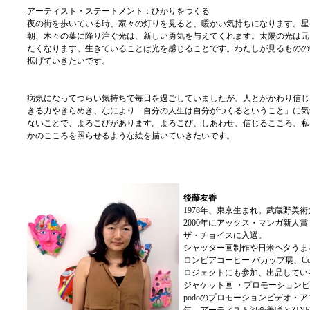
アーティスト・ステートメント：ひかりをつくる
夜の街を歩いている時、家々の灯りを見ると、暖かい気持ちになります。星
朝、木々の葉に降り注ぐ光は、新しい勇気を与えてくれます。太陽の光は元
たくなります。生きていることは光を感じることです。わたしが見るものの
拡げていきたいです。
病気になってつらい気持ちで毎日を過ごしていましたが、人とかかわり信じ
きる力やきらめき、なにより「自分の人生は自分がつくるということ」に気
ないことで、よろこびがあります。よろこび、しあわせ、信じるこころ、私
かのこころを照らせるような絵を描いていきたいです。
後藤友香
1978年、東京生まれ。武蔵野美術
2000年にアックス・マンガ新人賞
ザ・チョイスに入選。
シャッター画制作や日米ヘタうま
ロンビアコーヒー バカップ展、Cow
ロジェクトにも参加、出品してい
ジャケット画 ・プロモーションビ
podoのプロモーションビデオ・アニ