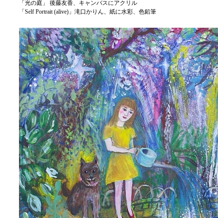
「光の庭」 後藤友香、キャンバスにアクリル
「Self Portrait (alive)」滝口かりん、紙に水彩、色鉛筆