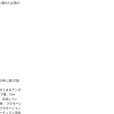
に溢れたお花の
2年に第125回
ヘタうま＆アンダ
プ展、Cow
加、出品してい
画 、プロモーシ
のプロモーション
アーティスト河合