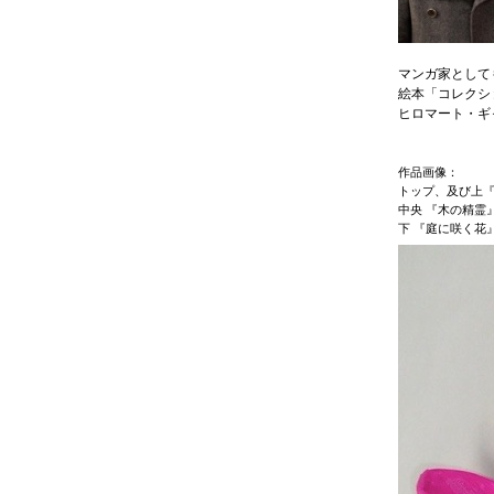
マンガ家として
絵本「コレクシ
ヒロマート・ギ
作品画像：
トップ、及び上『
中央 『木の精霊
下 『庭に咲く花