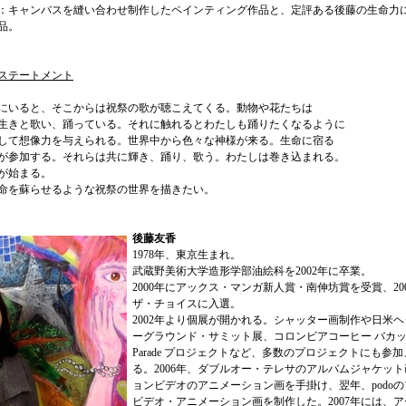
：キャンバスを縫い合わせ制作したペインティング作品と、定評ある後藤の生命力
品。
ステートメント
にいると、そこからは祝祭の歌が聴こえてくる。動物や花たちは
生きと歌い、踊っている。それに触れるとわたしも踊りたくなるように
して想像力を与えられる。世界中から色々な神様が来る。生命に宿る
が参加する。それらは共に輝き、踊り、歌う。わたしは巻き込まれる。
が始まる。
命を蘇らせるような祝祭の世界を描きたい。
後藤友香
1978年、東京生まれ。
武蔵野美術大学造形学部油絵科を2002年に卒業。
2000年にアックス・マンガ新人賞・南伸坊賞を受賞、200
ザ・チョイスに入選。
2002年より個展が開かれる。シャッター画制作や日米
ーグラウンド・サミット展、コロンビアコーヒー バカッ
Parade プロジェクトなど、多数のプロジェクトにも参
る。2006年、ダブルオー・テレサのアルバムジャケット
ョンビデオのアニメーション画を手掛け、翌年、podo
ビデオ・アニメーション画を制作した。2007年には、