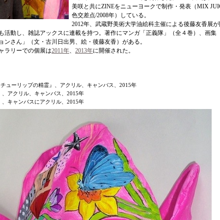
美咲と共にZINEをニューヨークで制作・発表（MIX JUIC
色交差点/2008年）している。
2012年、武蔵野美術大学油絵科主催による後藤友香展
も活動し、雑誌アックスに連載を持つ。著作にマンガ「正義隊」（全４巻）、画集
ョンさん」（文・古川日出男、絵・後藤友香）がある。
ャラリーでの個展は
2011年
、
2013年
に開催された。
チューリップの精霊』、アクリル、キャンバス、2015年
』、アクリル、キャンバス、2015年
』、キャンバスにアクリル、2015年