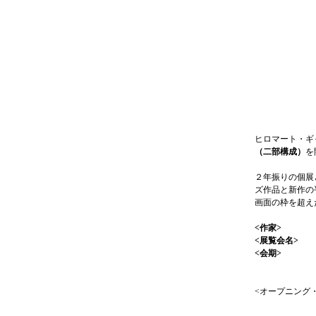
ヒロマート・ギ
（二部構成）
を
２年振りの個展
ズ作品と新作の
画面の枠を超え
<作家>
<展覧会名
<会期> 20
（休廊：月
<オープニング