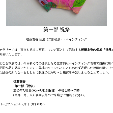
第一部 祝祭
後藤友香 個展（二部構成） - ペインティング
ャラリーでは、東京を拠点に画家、マンガ家として活動する
後藤友香の個展『祝祭
開催いたします。
となる本展では、今回初めての発表となる立体的なペインティング表現で自由に制
平面作品を発表いたします。既成のキャンバスにとらわれず表現した後藤の新シリ
た絵画の新たな一面とともに想像の広がりへと鑑賞者を楽しませることでしょう。
 後藤友香
> 第一部「祝祭」
15年7月1日(水)〜7月19日(日) 午後１時〜７時
、火）会期以外のご来場はご相談ください。
・レセプション>
7月1日(水) ６時〜