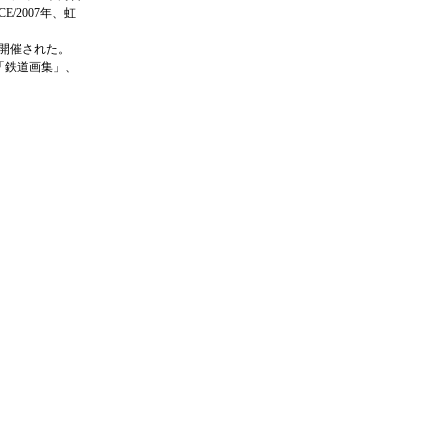
E/2007年、虹
が開催された。
「鉄道画集」、