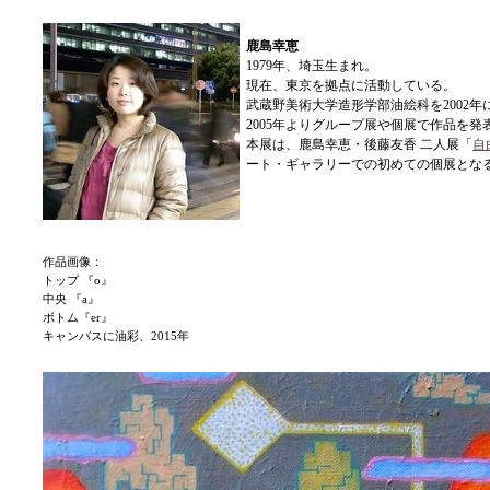
鹿島幸恵
1979年、埼玉生まれ。
現在、東京を拠点に活動している。
武蔵野美術大学造形学部油絵科を2002年
2005年よりグループ展や個展で作品を発
本展は、鹿島幸恵・後藤友香 二人展「
自
ート・ギャラリーでの初めての個展とな
作品画像：
トップ 『o』
中央 『a』
ボトム『er』
キャンバスに油彩、2015年