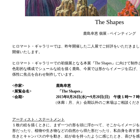
The Shapes
鹿島幸恵 個展 - ペインティング
ヒロマート・ギャラリーでは、昨年開催した二人展でご好評をいただきまし
開催いたします。
ヒロマート・ギャラリーでの初個展となる本展『The Shapes』に向けて
色彩的な構成でシュールな絵を描く鹿島、今展では形からイメージを広げ、
係性に焦点を合わせ制作しています。
<作家> 鹿島幸恵
<展覧会名> 「The Shapes」
<会期> 2015年8月26日(水)〜9月20日(日) 午後１時〜７時
（休廊：月、火）会期以外のご来場はご相談くださ
アーティスト・ステートメント
１枚の絵を描くときに、まず一つの形を頭に浮かべて、そこからイメージを
形だったり、植物や生き物などの自然から得た形だったり、私自身を表す形
生きとキャンバスの中を動き、絵が命を持ったように感じたとき、喜びを感