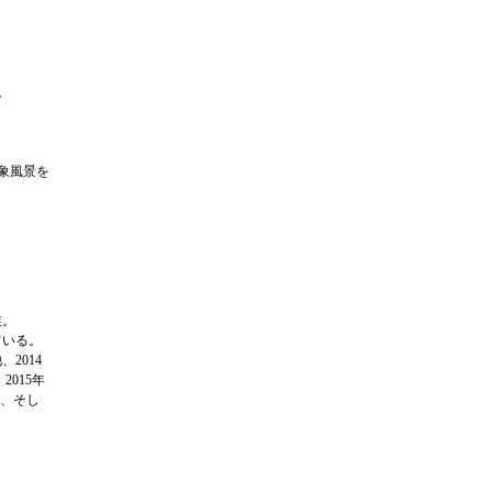
。
象風景を
業。
ている。
2014
2015年
、そし
。