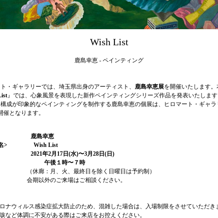
Wish List
鹿島幸恵 - ペインティング
ート・ギャラリーでは、埼玉県出身のアーティスト、
鹿島幸恵展
を開催いたします。
ist
』では、心象風景を表現した新作ペインティングシリーズ作品を発表いたします
な構成が印象的なペインティングを制作する鹿島幸恵の個展は、ヒロマート・ギャラ
開催となります。
家> 鹿島幸恵
名> Wish List
 2021年2月17日(水)〜3月28日(日)
後１時〜７時
廊：月、火、最終日を除く日曜日は予約制）
以外のご来場はご相談ください。
：
ロナウィルス感染症拡大防止のため、混雑した場合は、入場制限をさせていただき
咳など体調に不安がある際はご来店をお控えください。