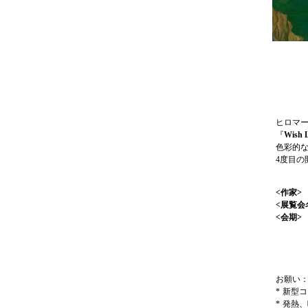
ヒロマ
『
Wish L
色彩的
4度目の
<作
<展覧会
<会期>
午
（休
会期
お願い
*
新型コ
*
発熱、