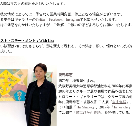
の際はマスクの着用をお願いいたします。
今後の情勢によっては、予告なく営業時間変更、休止となる場合がございます。
ある場合はギャラリーの
Twitter
、
Facebook
、
Instagram
でお知らせいたします。
にはご迷惑をおかけいたしますが、ご理解、ご協力のほどよろしくお願いいたします
スト・ステートメント：Wish List
強い欲望は内にはおさまらず、形を変えて現れる。その渇き、願い、憧れといった心
表現した。
鹿島幸恵
1979年、埼玉県生まれ。
武蔵野美術大学造形学部油絵科を2002年に卒
2005年よりグループ展や個展で作品を発表し
ヒロマート・ギャラリーでは、グループ展の他、
年に鹿島幸恵・後藤友香 二人展『
自由無碍
』、
より個展『
The Shapes
』、2017年『
Tankaholic
』
て2018年『
隣にひそむ物語
』を開催している