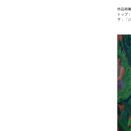
作品画
トップ：
下：「ジ