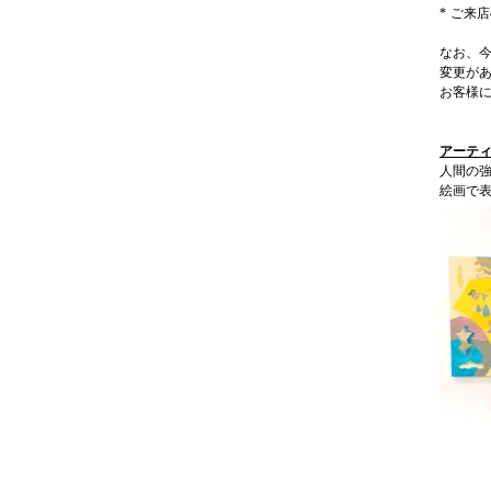
*
ご来店
なお、
変更が
お客様
アーティ
人間の
絵画で